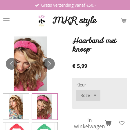
Gratis verzending vanaf €50,-
Ga
direct
MKR style
naar
de
hoofdinhoud
Haarband met
knoop
€ 5,99
Kleur
In
winkelwagen