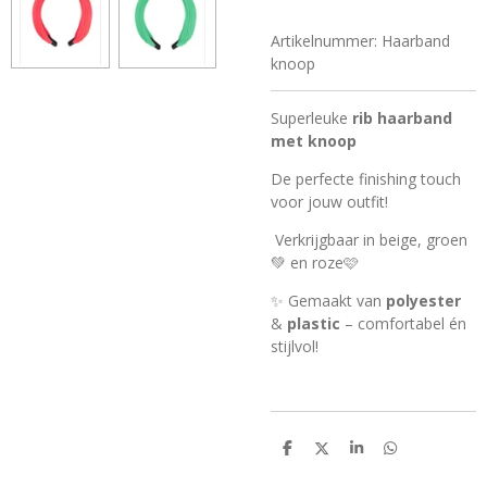
Artikelnummer:
Haarband
knoop
Superleuke
rib haarband
met knoop
De perfecte finishing touch
voor jouw outfit!
Verkrijgbaar in beige, groen
💚 en roze🩷
✨ Gemaakt van
polyester
&
plastic
– comfortabel én
stijlvol!
D
D
S
D
e
e
h
e
l
e
a
l