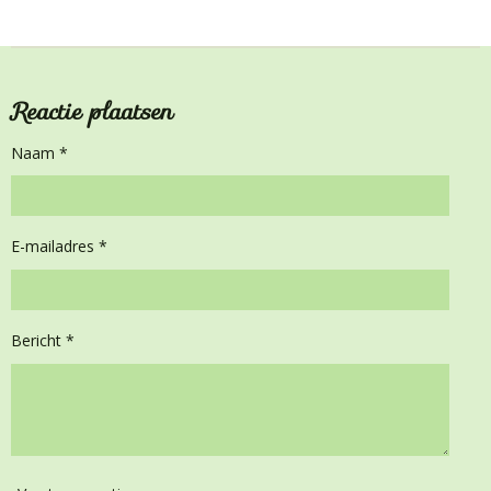
e
l
r
e
n
e
n
Reactie plaatsen
Naam *
E-mailadres *
Bericht *