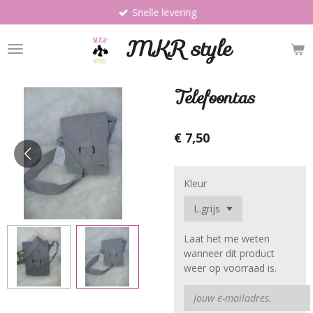
Snelle levering
Ga
direct
MKR style
naar
de
hoofdinhoud
Telefoontas
€ 7,50
Kleur
Laat het me weten
wanneer dit product
weer op voorraad is.