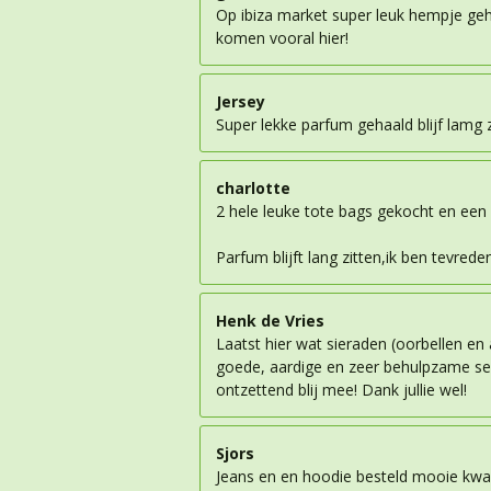
Op ibiza market super leuk hempje geh
komen vooral hier!
Jersey
Super lekke parfum gehaald blijf lamg z
charlotte
2 hele leuke tote bags gekocht en een
Parfum blijft lang zitten,ik ben tevrede
Henk de Vries
Laatst hier wat sieraden (oorbellen e
goede, aardige en zeer behulpzame serv
ontzettend blij mee! Dank jullie wel!
Sjors
Jeans en en hoodie besteld mooie kwali