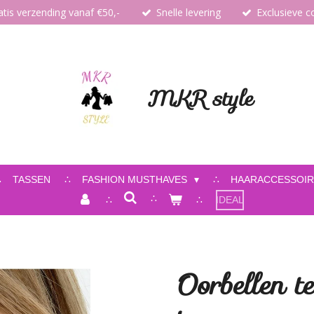
atis verzending vanaf €50,-
Snelle levering
Exclusieve co
MKR style
TASSEN
FASHION MUSTHAVES
HAARACCESSOIR
IDEAL
Oorbellen te