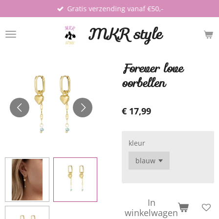
Gratis verzending vanaf €50,-
Ga
direct
MKR style
naar
de
hoofdinhoud
Forever love
oorbellen
€ 17,99
kleur
In
winkelwagen