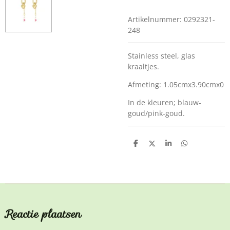
Artikelnummer:
0292321-
248
Stainless steel, glas
kraaltjes.
Afmeting: 1.05cmx3.90cmx0
In de kleuren; blauw-
goud/pink-goud.
D
D
S
D
e
e
h
e
l
e
a
l
e
l
r
e
n
e
n
Reactie plaatsen