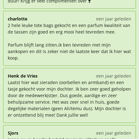
duur! Krijg er veel complimenten over ❣️
charlotte
een jaar geleden
2 hele leuke tote bags gekocht en een parfum kwaliteit van
de tassen zijn goed en erg mooi heel tevreden mee.
Parfum blijft lang zitten,ik ben tevreden met mijn
aankopen en dit is zeker niet de laatste keer dat ik hier wat
koop.
Henk de Vries
een jaar geleden
Laatst hier wat sieraden (oorbellen en armband) en een
tasje gekocht voor mijn dochter. Ik ben zeer goed geholpen
door de medewerk(st)er. Dus goede, aardige en zeer
behulpzame service. Het was zeer snel in huis, goede
degelijke materialen (geen Ali/temu dus). Mijn dochter is
er ontzettend blij mee! Dank jullie wel!
Sjors
een jaar geleden