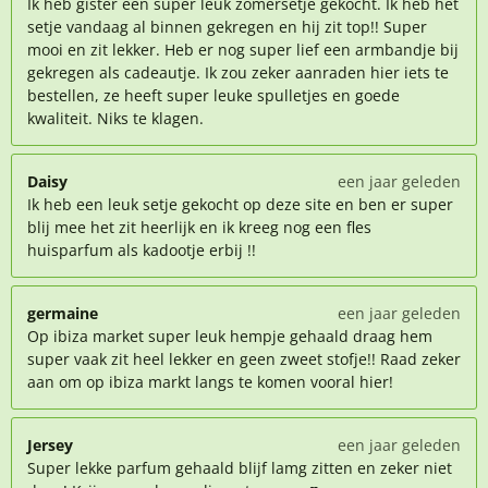
Ik heb gister een super leuk zomersetje gekocht. Ik heb het
setje vandaag al binnen gekregen en hij zit top!! Super
mooi en zit lekker. Heb er nog super lief een armbandje bij
gekregen als cadeautje. Ik zou zeker aanraden hier iets te
bestellen, ze heeft super leuke spulletjes en goede
kwaliteit. Niks te klagen.
Daisy
een jaar geleden
Ik heb een leuk setje gekocht op deze site en ben er super
blij mee het zit heerlijk en ik kreeg nog een fles
huisparfum als kadootje erbij !!
germaine
een jaar geleden
Op ibiza market super leuk hempje gehaald draag hem
super vaak zit heel lekker en geen zweet stofje!! Raad zeker
aan om op ibiza markt langs te komen vooral hier!
Jersey
een jaar geleden
Super lekke parfum gehaald blijf lamg zitten en zeker niet