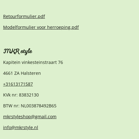
Retourformulier.pdf
Modelformulier voor herroeping.pdf
MKR style
Kapitein vinkesteinstraart 76
4661 ZA Halsteren
+31613171587
KVk nr: 83832130
BTW nr: NL003878492B65
mkrstyleshop@gmail.com
info@mkrstyle.nl