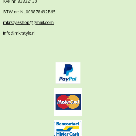
KVk nr: 83832130
BTW nr: NL003878492B65
mkrstyleshop@gmail.com
info@mkrstyle.nl