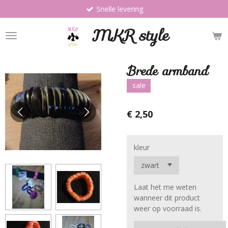
Snelle levering
Ga
direct
MKR style
naar
de
hoofdinhoud
Brede armband
sale
€ 2,50
kleur
Laat het me weten
wanneer dit product
weer op voorraad is.