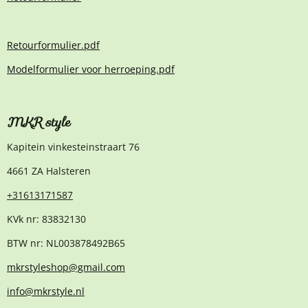
Retourformulier.pdf
Modelformulier voor herroeping.pdf
MKR style
Kapitein vinkesteinstraart 76
4661 ZA Halsteren
+31613171587
KVk nr: 83832130
BTW nr: NL003878492B65
mkrstyleshop@gmail.com
info@mkrstyle.nl