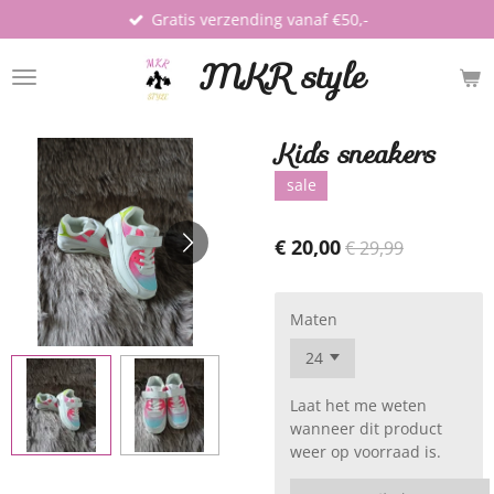
Gratis verzending vanaf €50,-
Ga
direct
MKR style
naar
de
hoofdinhoud
Kids sneakers
sale
€ 20,00
€ 29,99
Maten
Laat het me weten
wanneer dit product
weer op voorraad is.