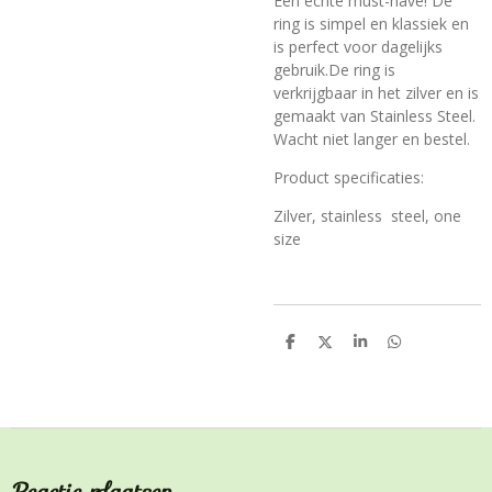
Een echte must-have! De
ring is simpel en klassiek en
is perfect voor dagelijks
gebruik.De ring is
verkrijgbaar in het zilver en is
gemaakt van Stainless Steel.
Wacht niet langer en bestel.
Product specificaties:
Zilver, stainless steel, one
size
D
D
S
D
e
e
h
e
l
e
a
l
e
l
r
e
n
e
n
Reactie plaatsen