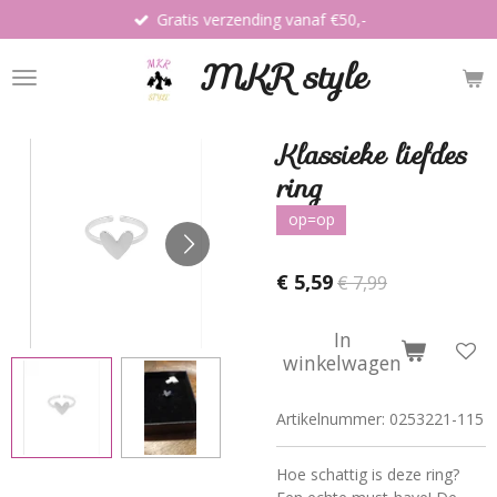
Gratis verzending vanaf €50,-
Ga
direct
MKR style
naar
de
hoofdinhoud
Klassieke liefdes
ring
op=op
€ 5,59
€ 7,99
In
winkelwagen
Artikelnummer:
0253221-115
Hoe schattig is deze ring?