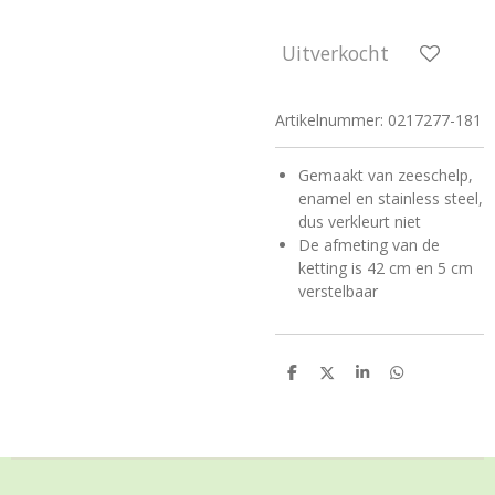
Uitverkocht
Artikelnummer:
0217277-181
Gemaakt van zeeschelp,
enamel en stainless steel,
dus verkleurt niet
De afmeting van de
ketting is 42 cm en 5 cm
verstelbaar
D
D
S
D
e
e
h
e
l
e
a
l
e
l
r
e
n
e
n