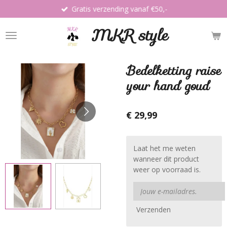
Gratis verzending vanaf €50,-
Ga
direct
MKR style
naar
de
hoofdinhoud
Bedelketting raise
your hand goud
€ 29,99
Laat het me weten
wanneer dit product
weer op voorraad is.
Verzenden