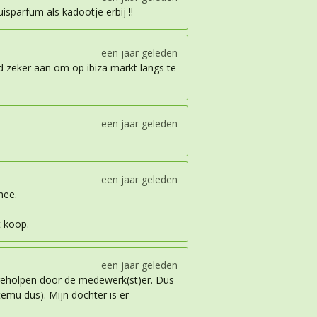
uisparfum als kadootje erbij !!
een jaar geleden
d zeker aan om op ibiza markt langs te
een jaar geleden
een jaar geleden
mee.
t koop.
een jaar geleden
 geholpen door de medewerk(st)er. Dus
temu dus). Mijn dochter is er