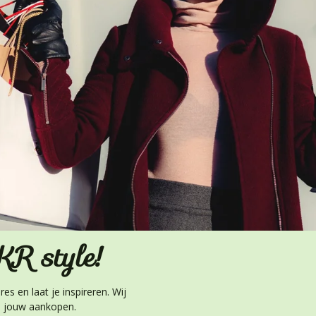
R style!
es en laat je inspireren. Wij
al jouw aankopen.