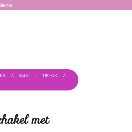
llectie
ES
SALE
TIKTOK
chakel met