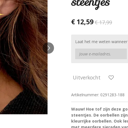
steentjes
€ 12,59
€ 17,99
Laat het me weten wanneer d
Uitverkocht
Artikelnummer:
0291283-188
Wauw! Hoe tof zijn deze g
steentjes. De oorbellen zi
kleurrijke oorbellen. Ook 
met meerdere sieraden van 