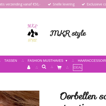
atis verzending vanaf €50,-
Snelle levering
Exclusieve co
MKR style
TASSEN
FASHION MUSTHAVES
HAARACCESSOIR
IDEAL
Oorbellen s