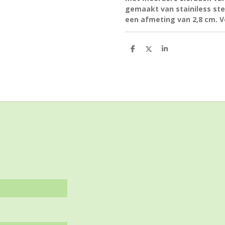
gemaakt van stainiless ste
een afmeting van 2,8 cm. Ve
D
D
S
e
e
h
l
e
a
e
l
r
n
e